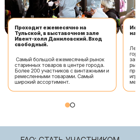
Проходит ежемесячно на
Ист
Тульской, в выставочном зале
на 
Ивент-холл Даниловский. Вход
свободный.
Лет
гор
Самый большой ежемесячный рынок
заг
старинных товаров в центре города.
рын
Более 200 участников с винтажными и
при
ремесленными товарами. Самый
игр
широкий ассортимент.
мел