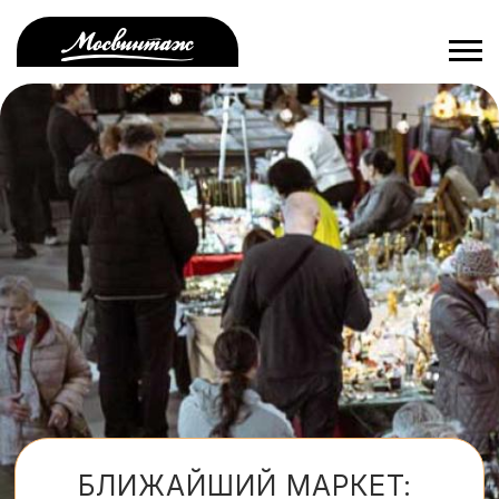
Перейти
к
основному
содержанию
БЛИЖАЙШИЙ МАРКЕТ: